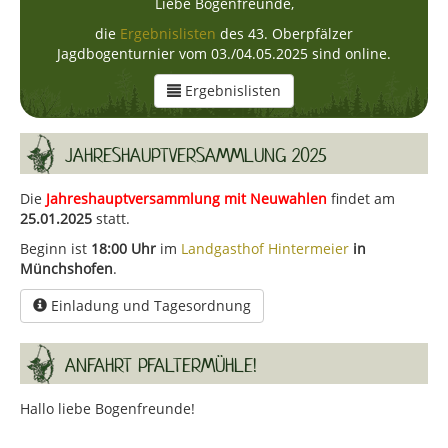
Liebe Bogenfreunde,
die
Ergebnislisten
des 43. Oberpfälzer
Jagdbogenturnier vom 03./04.05.2025 sind online.
Ergebnislisten
JAHRESHAUPTVERSAMMLUNG 2025
Die
Jahreshauptversammlung mit Neuwahlen
findet am
25.01.2025
statt.
Beginn ist
18:00 Uhr
im
Landgasthof Hintermeier
in
Münchshofen
.
Einladung und Tagesordnung
ANFAHRT PFALTERMÜHLE!
Hallo liebe Bogenfreunde!